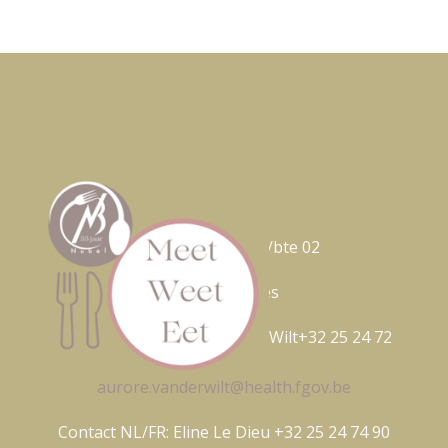
Nubel ASBL
Avenue Galilée
5/bte 02
1210 Bruxelles
Contact FR: Aurore Van Der Wilt+32 25 24 72
17
aurore.vanderwilt@health.fgov.be
Contact NL/FR: Eline Le Dieu +32 25 24 74 90