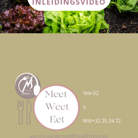
INLEIDINGSVIDEO
Nubel ASBL
Avenue Galilée
5/bte 02
1210 Bruxelles
Contact FR: Aurore Van Der Wilt+32 25 24 72
17
aurore.vanderwilt@health.fgov.be