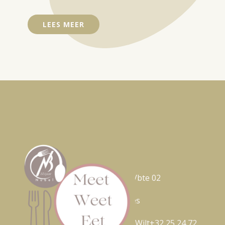
LEES MEER
Nubel ASBL
Avenue Galilée
5/bte 02
1210 Bruxelles
Contact FR: Aurore Van Der Wilt+32 25 24 72