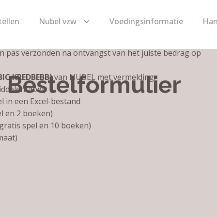
tellen
Nubel vzw
Voedingsinformatie
Han
 pas verzonden na ontvangst van het juiste bedrag op
Bestelformulier
(BIC:KREDBEBB)
van NUBEL met vermelding:
ddelentabel)
l in een Excel-bestand
l en 2 boeken)
gratis spel en 10 boeken)
maat)