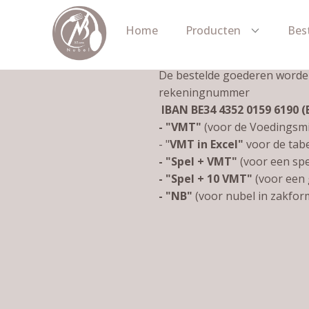
Home
Producten
Bes
De bestelde goederen worden
rekeningnummer
IBAN BE34 4352 0159 6190 
- "VMT"
(voor de Voedingsmi
- "
VMT
in Excel"
voor de tabe
-
"
Spel + VMT"
(voor een spe
- "Spel + 10 VMT"
(voor een 
-
"NB"
(voor nubel in zakfor