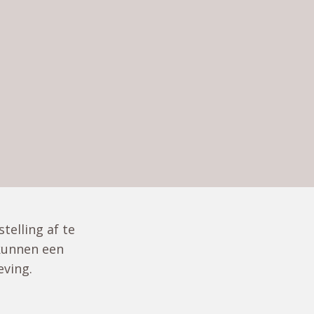
elling af te
kunnen een
ving.