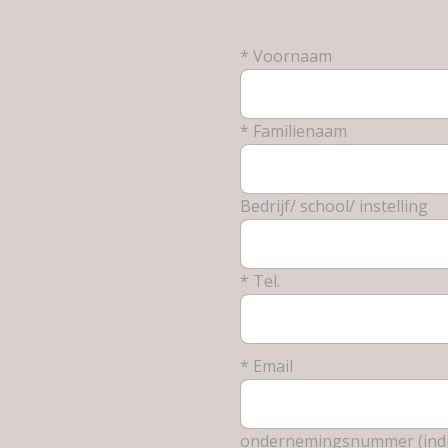
* Voornaam
* Familienaam
Bedrijf/ school/ instelling
* Tel.
* Email
ondernemingsnummer (indi