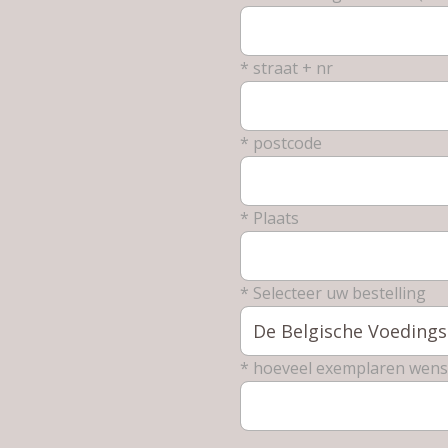
* straat + nr
* postcode
* Plaats
* Selecteer uw bestelling
* hoeveel exemplaren wenst 