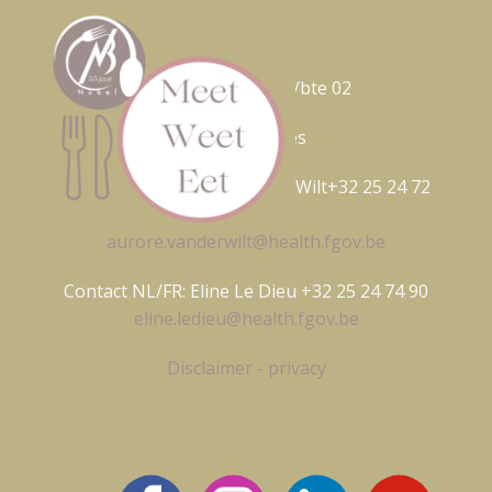
Nubel ASBL
Avenue Galilée
5/bte 02
1210 Bruxelles
Contact FR: Aurore Van Der Wilt+32 25 24 72
17
aurore.vanderwilt@health.fgov.be
Contact NL/FR: Eline Le Dieu +32 25 24 74 90
eline.ledieu@health.fgov.be
Disclaimer - privacy